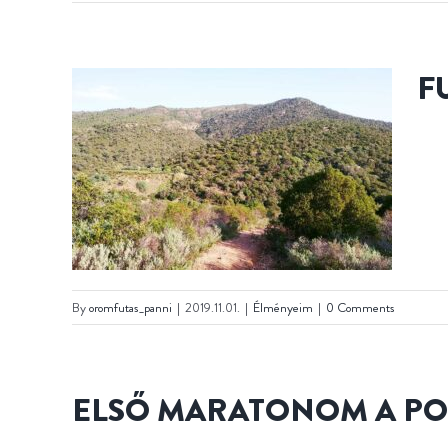
F
IA
By
oromfutas_panni
|
2019.11.01.
|
Élményeim
|
0 Comments
ELSŐ MARATONOM A PO