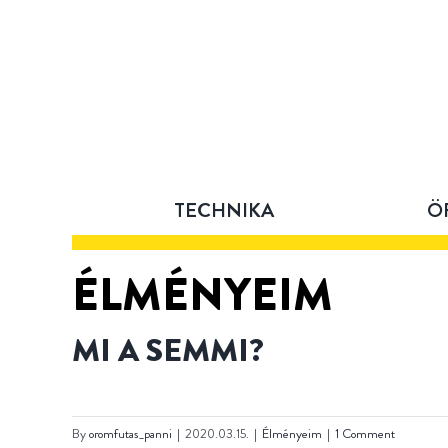
Skip
to
content
TECHNIKA
Ö
ÉLMÉNYEIM
MI A SEMMI?
By
oromfutas_panni
|
2020.03.15.
|
Élményeim
|
1 Comment